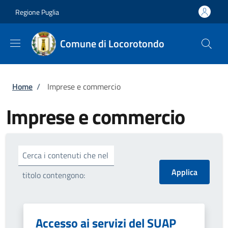
Salta al contenuto principale
Skip to footer content
Regione Puglia
Comune di Locorotondo
Briciole di pane
Home
/
Imprese e commercio
Imprese e commercio
Cerca i contenuti che nel
titolo contengono:
Accesso ai servizi del SUAP