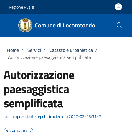
Salta al contenuto principale
Skip to footer content
Regione Puglia
Comune di Locorotondo
Briciole di pane
Home
/
Servizi
/
Catasto e urbanistica
/
Autorizzazione paesaggistica semplificata
Autorizzazione
paesaggistica
semplificata
(
urn:nir:presidente.repubblica:decreto:2017-02-13;31~7
)
Servizio attivo