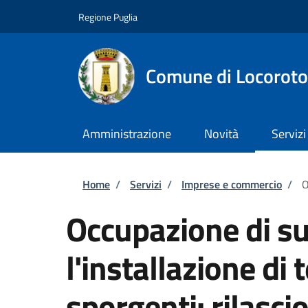
Salta al contenuto principale
Skip to footer content
Regione Puglia
Comune di Locorot
Amministrazione
Novità
Servizi
Briciole di pane
Home
/
Servizi
/
Imprese e commercio
/
O
Occupazione di su
l'installazione di
sporgenti: rilasci