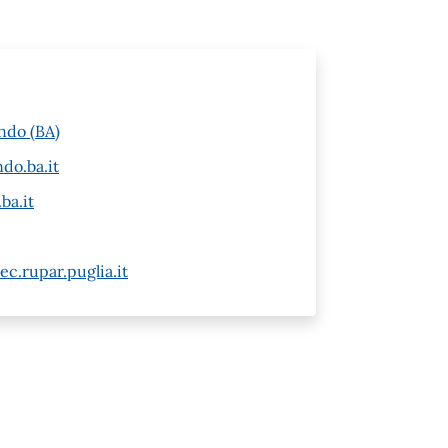
ndo (BA)
do.ba.it
ba.it
c.rupar.puglia.it