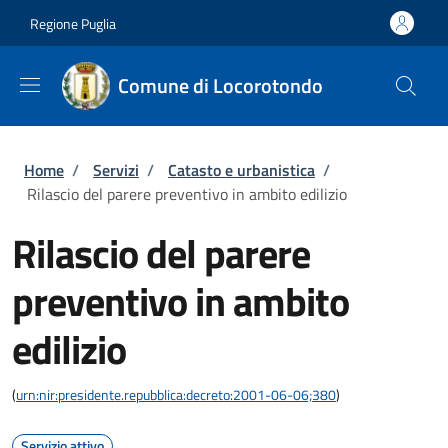
Salta al contenuto principale
Skip to footer content
Regione Puglia
Comune di Locorotondo
Briciole di pane
Home
/
Servizi
/
Catasto e urbanistica
/
Rilascio del parere preventivo in ambito edilizio
Rilascio del parere
preventivo in ambito
edilizio
(
urn:nir:presidente.repubblica:decreto:2001-06-06;380
)
Servizio attivo