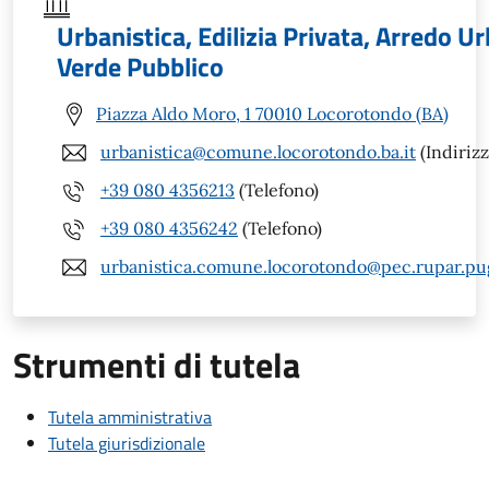
Urbanistica, Edilizia Privata, Arredo U
Verde Pubblico
Piazza Aldo Moro, 1 70010 Locorotondo (BA)
urbanistica@comune.locorotondo.ba.it
(Indirizz
+39 080 4356213
(Telefono)
+39 080 4356242
(Telefono)
urbanistica.comune.locorotondo@pec.rupar.pugl
Strumenti di tutela
Tutela amministrativa
Tutela giurisdizionale