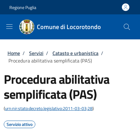
Salta al contenuto principale
Skip to footer content
Regione Puglia
Comune di Locorotondo
Briciole di pane
Home
/
Servizi
/
Catasto e urbanistica
/
Procedura abilitativa semplificata (PAS)
Procedura abilitativa
semplificata (PAS)
(
urn:nir:stato:decreto.legislativo:2011-03-03;28
)
Servizio attivo