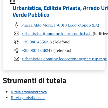
Urbanistica, Edilizia Privata, Arredo U
Verde Pubblico
Piazza Aldo Moro, 1 70010 Locorotondo (BA)
urbanistica@comune.locorotondo.ba.it
(Indirizz
+39 080 4356213
(Telefono)
+39 080 4356242
(Telefono)
urbanistica.comune.locorotondo@pec.rupar.pugl
Strumenti di tutela
Tutela amministrativa
Tutela giurisdizionale