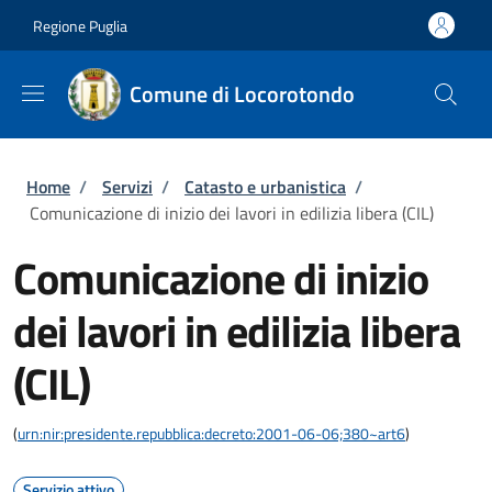
Salta al contenuto principale
Skip to footer content
Regione Puglia
Comune di Locorotondo
Briciole di pane
Home
/
Servizi
/
Catasto e urbanistica
/
Comunicazione di inizio dei lavori in edilizia libera (CIL)
Comunicazione di inizio
dei lavori in edilizia libera
(CIL)
(
urn:nir:presidente.repubblica:decreto:2001-06-06;380~art6
)
Servizio attivo