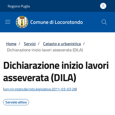
Salta al contenuto principale
Skip to footer content
Regione Puglia
Comune di Locorotondo
Briciole di pane
Home
/
Servizi
/
Catasto e urbanistica
/
Dichiarazione inizio lavori asseverata (DILA)
Dichiarazione inizio lavori
asseverata (DILA)
(
urn:nir:stato:decreto.legislativo:2011-03-03;28
)
Servizio attivo