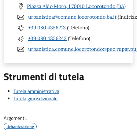
Piazza Aldo Moro, 1 70010 Locorotondo (BA)
urbanistica@comune.locorotondo.ba.it
(Indirizz
+39 080 4356213
(Telefono)
+39 080 4356242
(Telefono)
urbanistica.comune.locorotondo@pec.rupar.pugl
Strumenti di tutela
Tutela amministrativa
Tutela giurisdizionale
Argomenti:
Urbanizzazione