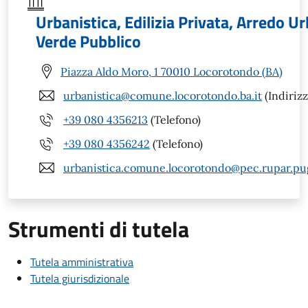
Urbanistica, Edilizia Privata, Arredo U
Verde Pubblico
Piazza Aldo Moro, 1 70010 Locorotondo (BA)
urbanistica@comune.locorotondo.ba.it
(Indirizz
+39 080 4356213
(Telefono)
+39 080 4356242
(Telefono)
urbanistica.comune.locorotondo@pec.rupar.pugl
Strumenti di tutela
Tutela amministrativa
Tutela giurisdizionale