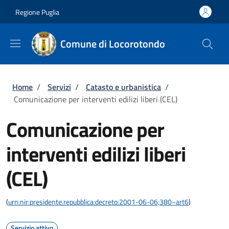
Salta al contenuto principale
Skip to footer content
Regione Puglia
Comune di Locorotondo
Briciole di pane
Home
/
Servizi
/
Catasto e urbanistica
/
Comunicazione per interventi edilizi liberi (CEL)
Comunicazione per
interventi edilizi liberi
(CEL)
(
urn:nir:presidente.repubblica:decreto:2001-06-06;380~art6
)
Servizio attivo