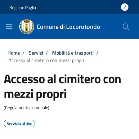
Salta al contenuto principale
Skip to footer content
Regione Puglia
Comune di Locorotondo
Briciole di pane
Home
/
Servizi
/
Mobilità e trasporti
/
Accesso al cimitero con mezzi propri
Accesso al cimitero con
mezzi propri
(Regolamento comunale)
Servizio attivo