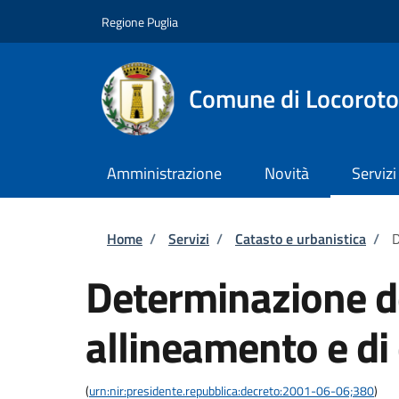
Salta al contenuto principale
Skip to footer content
Regione Puglia
Comune di Locorot
Amministrazione
Novità
Servizi
Briciole di pane
Home
/
Servizi
/
Catasto e urbanistica
/
D
Determinazione dei
allineamento e di
(
urn:nir:presidente.repubblica:decreto:2001-06-06;380
)