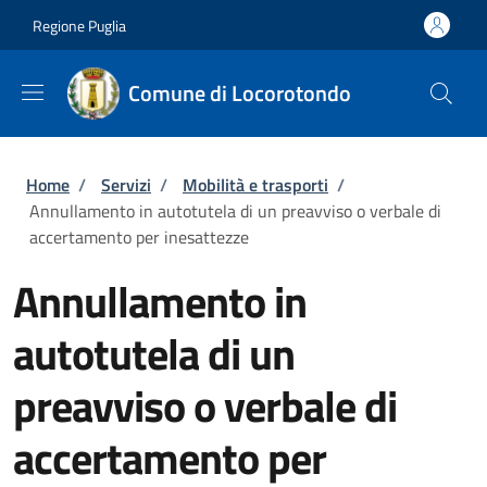
Salta al contenuto principale
Skip to footer content
Regione Puglia
Comune di Locorotondo
Briciole di pane
Home
/
Servizi
/
Mobilità e trasporti
/
Annullamento in autotutela di un preavviso o verbale di
accertamento per inesattezze
Annullamento in
autotutela di un
preavviso o verbale di
accertamento per