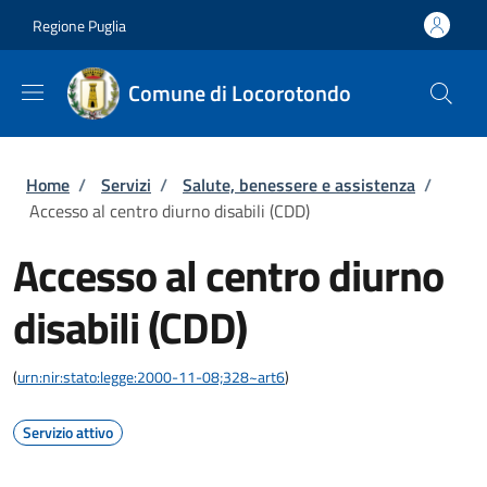
Salta al contenuto principale
Skip to footer content
Regione Puglia
Comune di Locorotondo
Briciole di pane
Home
/
Servizi
/
Salute, benessere e assistenza
/
Accesso al centro diurno disabili (CDD)
Accesso al centro diurno
disabili (CDD)
(
urn:nir:stato:legge:2000-11-08;328~art6
)
Servizio attivo