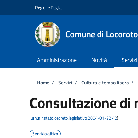
Salta al contenuto principale
Skip to footer content
Regione Puglia
Comune di Locorot
Amministrazione
Novità
Servizi
Briciole di pane
Home
/
Servizi
/
Cultura e tempo libero
/
Consultazione di 
(
urn:nir:stato:decreto.legislativo:2004-01-22;42
)
Servizio attivo