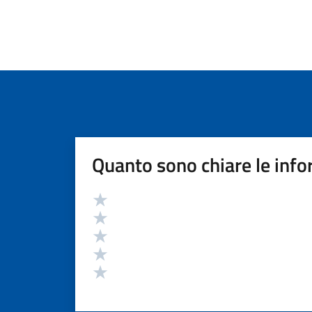
Quanto sono chiare le info
Valutazione
Valuta 5 stelle su 5
Valuta 4 stelle su 5
Valuta 3 stelle su 5
Valuta 2 stelle su 5
Valuta 1 stelle su 5