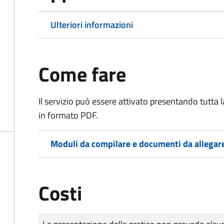
Ulteriori informazioni
Come fare
Il servizio può essere attivato presentando tutta
in formato PDF.
Moduli da compilare e documenti da allegar
Costi
Tipo di pagamento
Importo