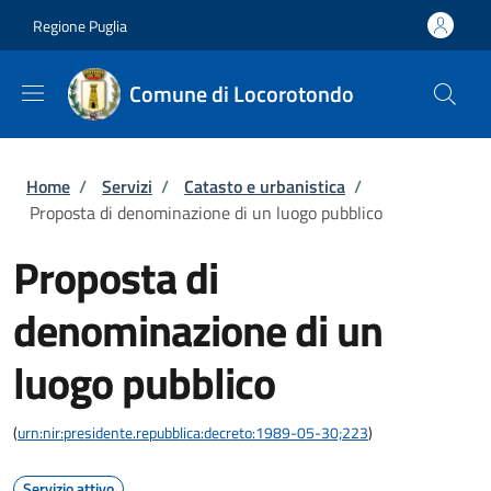
Salta al contenuto principale
Skip to footer content
Regione Puglia
Comune di Locorotondo
Briciole di pane
Home
/
Servizi
/
Catasto e urbanistica
/
Proposta di denominazione di un luogo pubblico
Proposta di
denominazione di un
luogo pubblico
(
urn:nir:presidente.repubblica:decreto:1989-05-30;223
)
Servizio attivo