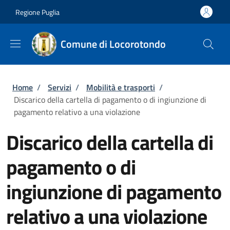
Salta al contenuto principale
Skip to footer content
Regione Puglia
Comune di Locorotondo
Briciole di pane
Home
/
Servizi
/
Mobilità e trasporti
/
Discarico della cartella di pagamento o di ingiunzione di
pagamento relativo a una violazione
Discarico della cartella di
pagamento o di
ingiunzione di pagamento
relativo a una violazione