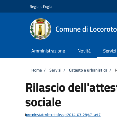
Salta al contenuto principale
Skip to footer content
Regione Puglia
Comune di Locorot
Amministrazione
Novità
Servizi
Briciole di pane
Home
/
Servizi
/
Catasto e urbanistica
/
R
Rilascio dell'atte
sociale
(
urn:nir:stato:decreto.legge:2014-03-28;47~art7
)