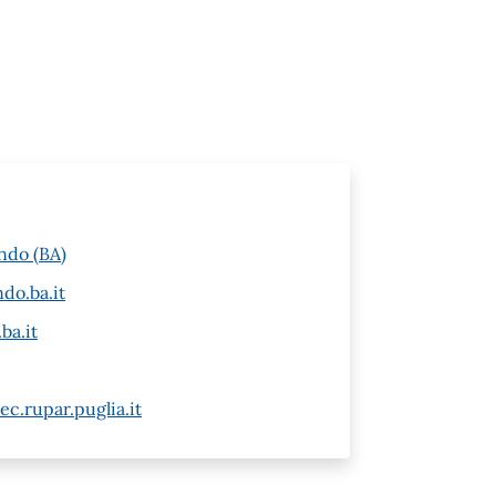
ndo (BA)
do.ba.it
ba.it
c.rupar.puglia.it