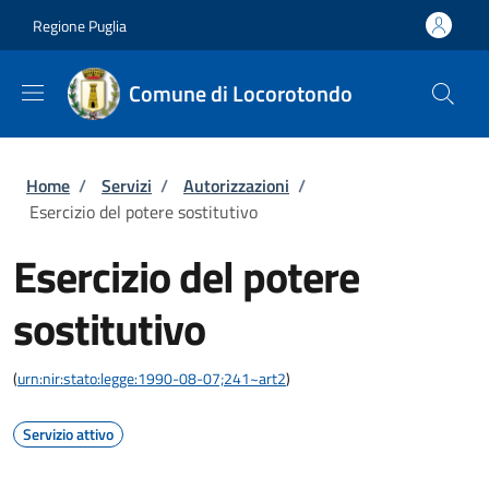
Salta al contenuto principale
Skip to footer content
Regione Puglia
Comune di Locorotondo
Briciole di pane
Home
/
Servizi
/
Autorizzazioni
/
Esercizio del potere sostitutivo
Esercizio del potere
sostitutivo
(
urn:nir:stato:legge:1990-08-07;241~art2
)
Servizio attivo