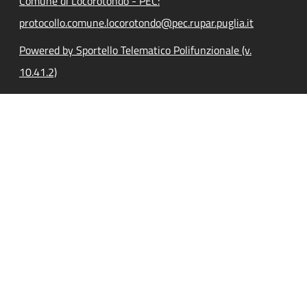
Comune di Locorotondo - PEC:
protocollo.comune.locorotondo@pec.rupar.puglia.it
Powered by Sportello Telematico Polifunzionale (v.
10.41.2)