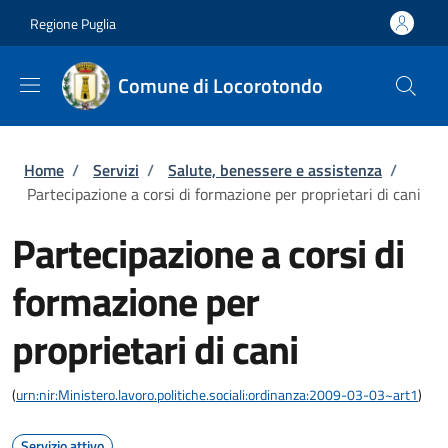
Salta al contenuto principale
Skip to footer content
Regione Puglia
Comune di Locorotondo
Briciole di pane
Home
/
Servizi
/
Salute, benessere e assistenza
/
Partecipazione a corsi di formazione per proprietari di cani
Partecipazione a corsi di
formazione per
proprietari di cani
(
urn:nir:Ministero.lavoro.politiche.sociali:ordinanza:2009-03-03~art1
)
Servizio attivo