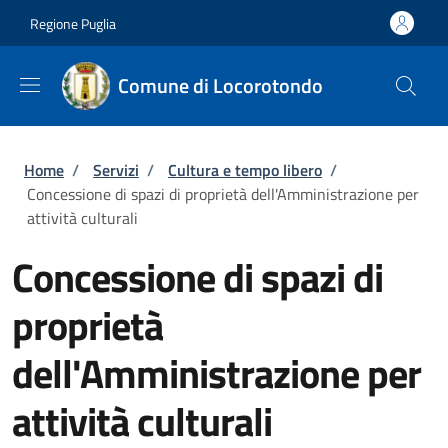
Salta al contenuto principale
Skip to footer content
Regione Puglia
Comune di Locorotondo
Briciole di pane
Home
/
Servizi
/
Cultura e tempo libero
/
Concessione di spazi di proprietà dell'Amministrazione per
attività culturali
Concessione di spazi di
proprietà
dell'Amministrazione per
attività culturali