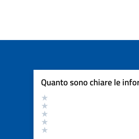
Quanto sono chiare le info
Valutazione
Valuta 5 stelle su 5
Valuta 4 stelle su 5
Valuta 3 stelle su 5
Valuta 2 stelle su 5
Valuta 1 stelle su 5