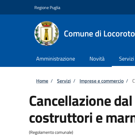
Salta al contenuto principale
Skip to footer content
Regione Puglia
Comune di Locorot
Amministrazione
Novità
Servizi
Briciole di pane
Home
/
Servizi
/
Imprese e commercio
/
C
Cancellazione dal 
costruttori e mar
(Regolamento comunale)