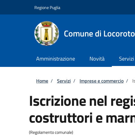
Salta al contenuto principale
Skip to footer content
Regione Puglia
Comune di Locorot
Amministrazione
Novità
Servizi
Briciole di pane
Home
/
Servizi
/
Imprese e commercio
/
I
Iscrizione nel reg
costruttori e mar
(Regolamento comunale)