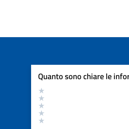
Quanto sono chiare le info
Valutazione
Valuta 5 stelle su 5
Valuta 4 stelle su 5
Valuta 3 stelle su 5
Valuta 2 stelle su 5
Valuta 1 stelle su 5