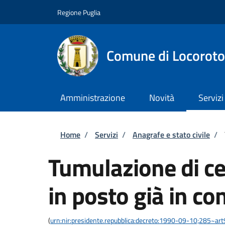
Salta al contenuto principale
Skip to footer content
Regione Puglia
Comune di Locorot
Amministrazione
Novità
Servizi
Briciole di pane
Home
/
Servizi
/
Anagrafe e stato civile
/
Tumulazione di cen
in posto già in c
(
urn:nir:presidente.repubblica:decreto:1990-09-10;285~ar