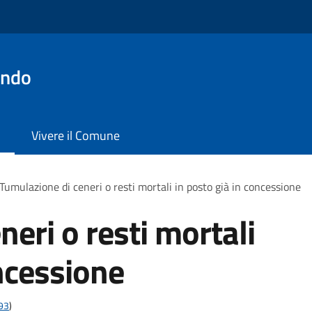
ondo
Vivere il Comune
Tumulazione di ceneri o resti mortali in posto già in concessione
eri o resti mortali
oncessione
t93
)