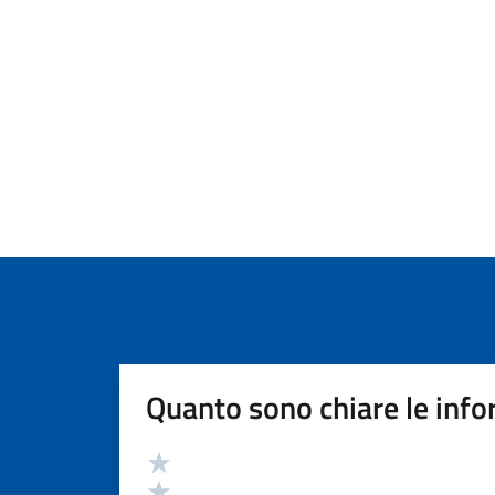
Quanto sono chiare le info
Valutazione
Valuta 5 stelle su 5
Valuta 4 stelle su 5