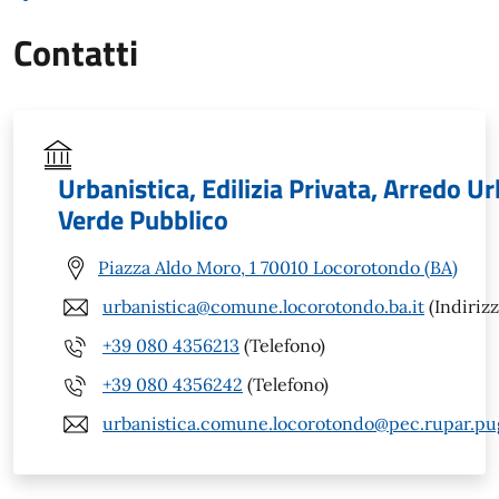
Contatti
Urbanistica, Edilizia Privata, Arredo U
Verde Pubblico
Piazza Aldo Moro, 1 70010 Locorotondo (BA)
urbanistica@comune.locorotondo.ba.it
(Indirizz
+39 080 4356213
(Telefono)
+39 080 4356242
(Telefono)
urbanistica.comune.locorotondo@pec.rupar.pugl