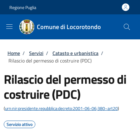
Salta al contenuto principale
Skip to footer content
Regione Puglia
Comune di Locorotondo
Briciole di pane
Home
/
Servizi
/
Catasto e urbanistica
/
Rilascio del permesso di costruire (PDC)
Rilascio del permesso di
costruire (PDC)
(
urn:nir:presidente.repubblica:decreto:2001-06-06;380~art20
)
Servizio attivo