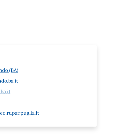
ndo (BA)
do.ba.it
ba.it
c.rupar.puglia.it