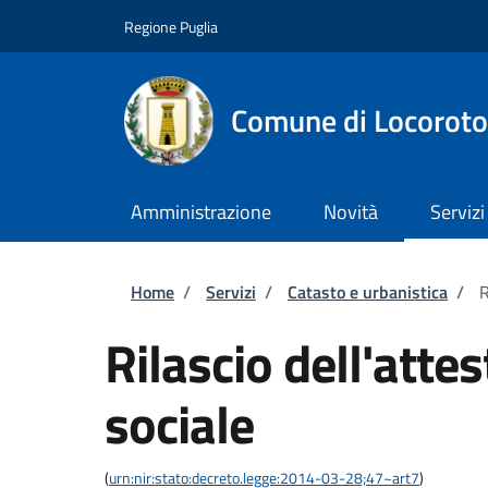
Salta al contenuto principale
Skip to footer content
Regione Puglia
Comune di Locorot
Amministrazione
Novità
Servizi
Briciole di pane
Home
/
Servizi
/
Catasto e urbanistica
/
R
Rilascio dell'atte
sociale
(
urn:nir:stato:decreto.legge:2014-03-28;47~art7
)