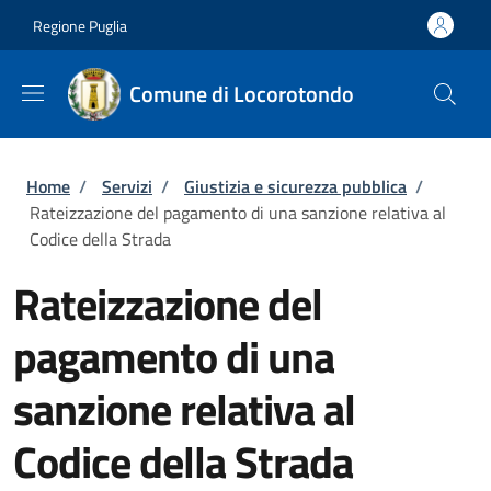
Salta al contenuto principale
Skip to footer content
Regione Puglia
Comune di Locorotondo
Briciole di pane
Home
/
Servizi
/
Giustizia e sicurezza pubblica
/
Rateizzazione del pagamento di una sanzione relativa al
Codice della Strada
Rateizzazione del
pagamento di una
sanzione relativa al
Codice della Strada