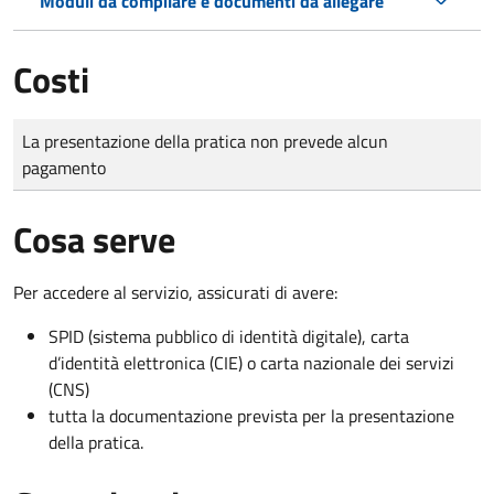
Moduli da compilare e documenti da allegare
Costi
Tipo di pagamento
Importo
La presentazione della pratica non prevede alcun
pagamento
Cosa serve
Per accedere al servizio, assicurati di avere:
SPID (sistema pubblico di identità digitale), carta
d’identità elettronica (CIE) o carta nazionale dei servizi
(CNS)
tutta la documentazione prevista per la presentazione
della pratica.