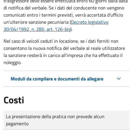
trasgressore deve essere effettuata entro 60 giorni dalla data
di notifica del verbale.
Se i dati del conducente non vengono
comunicati entro i termini previsti, verrà accertata d'ufficio
un'ulteriore sanzione pecuniaria (
Decreto legislativo
30/04/1992, n. 285, art. 126-bis
).
Nel caso di veicoli ceduti in locazione, se i dati forniti non
consentono la nuova notifica del verbale al reale utilizzatore
la sanzione resterà in carico all'impresa che ha effettuato il
noleggio.
Moduli da compilare e documenti da allegare
Costi
Tipo di pagamento
Importo
La presentazione della pratica non prevede alcun
pagamento