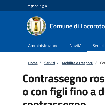
Salta al contenuto principale
Skip to footer content
Regione Puglia
Comune di Locorot
Amministrazione
Novità
Servizi
Briciole di pane
Home
/
Servizi
/
Mobilità e trasporti
/
Con
Contrassegno ros
o con figli fino a 
contrassegno