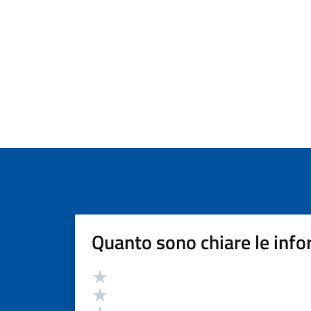
Quanto sono chiare le info
Valutazione
Valuta 5 stelle su 5
Valuta 4 stelle su 5