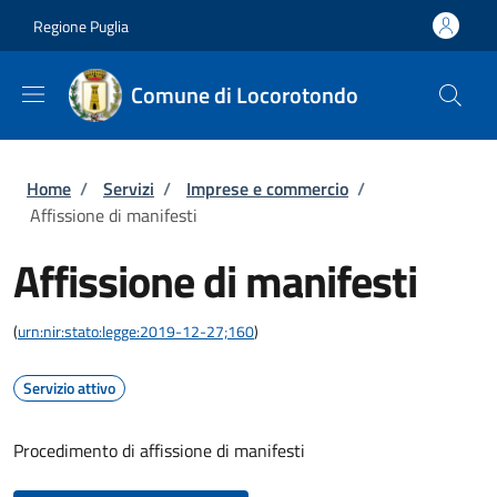
Salta al contenuto principale
Skip to footer content
Regione Puglia
Comune di Locorotondo
Briciole di pane
Home
/
Servizi
/
Imprese e commercio
/
Affissione di manifesti
Affissione di manifesti
(
urn:nir:stato:legge:2019-12-27;160
)
Servizio attivo
Procedimento di affissione di manifesti