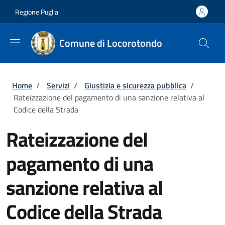
Salta al contenuto principale
Skip to footer content
Regione Puglia
Comune di Locorotondo
Briciole di pane
Home
/
Servizi
/
Giustizia e sicurezza pubblica
/
Rateizzazione del pagamento di una sanzione relativa al
Codice della Strada
Rateizzazione del
pagamento di una
sanzione relativa al
Codice della Strada