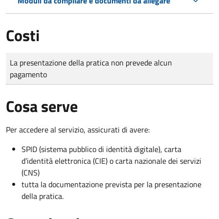
Moduli da compilare e documenti da allegare
Costi
Tipo di pagamento
Importo
La presentazione della pratica non prevede alcun
pagamento
Cosa serve
Per accedere al servizio, assicurati di avere:
SPID (sistema pubblico di identità digitale), carta
d’identità elettronica (CIE) o carta nazionale dei servizi
(CNS)
tutta la documentazione prevista per la presentazione
della pratica.