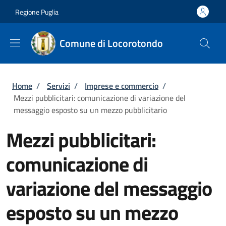
Salta al contenuto principale
Skip to footer content
Regione Puglia
Comune di Locorotondo
Briciole di pane
Home
/
Servizi
/
Imprese e commercio
/
Mezzi pubblicitari: comunicazione di variazione del
messaggio esposto su un mezzo pubblicitario
Mezzi pubblicitari:
comunicazione di
variazione del messaggio
esposto su un mezzo